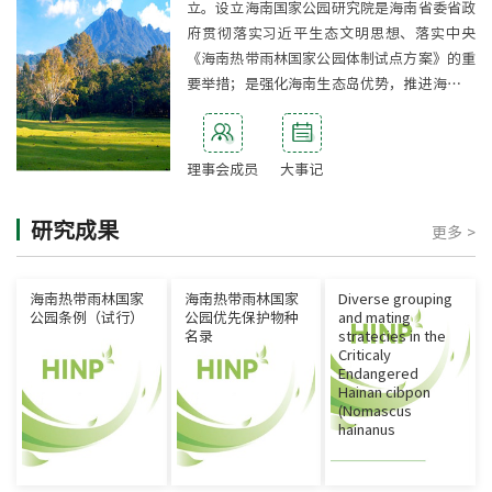
立。设立海南国家公园研究院是海南省委省政
府贯彻落实习近平生态文明思想、落实中央
《海南热带雨林国家公园体制试点方案》的重
要举措；是强化海南生态岛优势，推进海南热
带雨林国家公园和国家生态文明试验区建设的
有力抓手。
[详细]
理事会成员
大事记
研究成果
更多 >
海南热带雨林国家
海南热带雨林国家
Diverse grouping
公园条例（试行）
公园优先保护物种
and mating
名录
stratecies in the
Criticaly
Endangered
Hainan cibpon
(Nomascus
hainanus