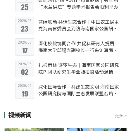
智能时代·韧性治理·场景驱动｜第三期
25
“木兰讲坛”专题学术报告会顺利举办
2026/06
蓝绿联动 共话生态合作｜中国农工民主
23
党海南省委员会到访海南国家公园研究
院
2026/06
深化校院协同合作 共促科研育人提质｜
17
海南大学邱锡光副校长一行来访海南国
家公园研究院座谈交流
2026/06
扎根雨林 逐梦生态｜海南国家公园研究
02
院PI团队研究生毕业照拍摄活动温情落
幕
2026/05
深化国际合作｜共建生态文明 海南国家
19
公园研究院与国际生态发展联盟战略合
作签约仪式暨研讨会成功举办
视频新闻
更多 >