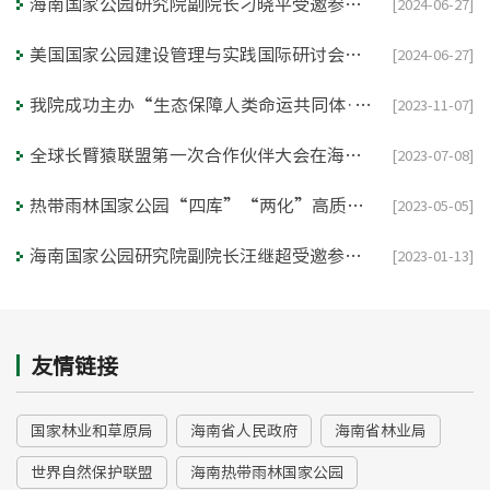
海南国家公园研究院副院长刁晓平受邀参加Tech4Nature“科技守护自然” 2024 全球主题峰会
[2024-06-27]
美国国家公园建设管理与实践国际研讨会在海南大学举行
[2024-06-27]
我院成功主办“生态保障人类命运共同体·自然保护地国际论坛 ”
[2023-11-07]
全球长臂猿联盟第一次合作伙伴大会在海口召开
[2023-07-08]
热带雨林国家公园“四库”“两化”高质量发展研讨会在五指山市召开
[2023-05-05]
海南国家公园研究院副院长汪继超受邀参加生物多样性公约》第十五次缔约方大会第二阶段会议并接受《焦点访谈》采访
[2023-01-13]
友情链接
国家林业和草原局
海南省人民政府
海南省林业局
世界自然保护联盟
海南热带雨林国家公园