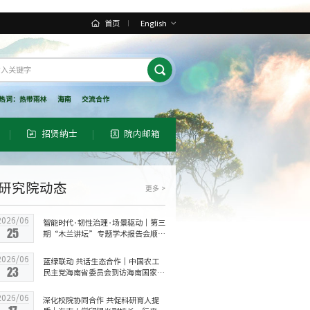
首页
English
热词：
热带雨林
海南
交流合作
招贤纳士
院内邮箱
研究院动态
更多 >
2026/06
智能时代·韧性治理·场景驱动｜第三
25
期“木兰讲坛”专题学术报告会顺利
举办
2026/06
蓝绿联动 共话生态合作｜中国农工
23
民主党海南省委员会到访海南国家公
园研究院
2026/06
深化校院协同合作 共促科研育人提