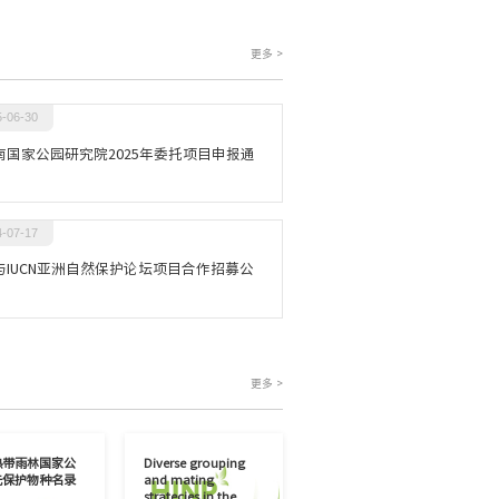
更多 >
5-06-30
南国家公园研究院2025年委托项目申报通
4-07-17
与IUCN亚洲自然保护论坛项目合作招募公
更多 >
热带雨林国家公
Diverse grouping
先保护物种名录
and mating
stratecies in the