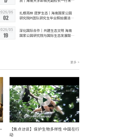
17
质｜海南大学邱锡光副校长一行来访
海南国家公园研究院座谈交流
2026/06
扎根雨林 逐梦生态｜海南国家公园
02
研究院PI团队研究生毕业照拍摄活动
温情落幕
2026年“雨林与您”热带雨林国家公园 国际研讨会报告征集通知（第一轮）
2026/05
深化国际合作｜共建生态文明 海南
19
国家公园研究院与国际生态发展联盟
战略合作签约仪式暨研讨会成功举办
更多 >
一
【焦点访谈】保护生物多样性 中国在行
动