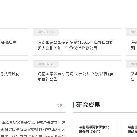
篇章
2025-09-01
202
 征稿启事
海南国家公园研究院参加2025年世界自然保
海
护大会相关项目合作伙伴招募公告
知
2024-07-29
202
招募法律顾问
海南国家公园研究院 关于公开招募法律顾问
参
单位的公告
告
研究成果
更多 >
1月，海南国家公园研究院正式注册成立。设
海南热带雨林国家公
海南
公园研究院是海南省委省政府贯彻落实习
园条例（试行）
园优
明思想、落实中央《海南热带雨林国家公