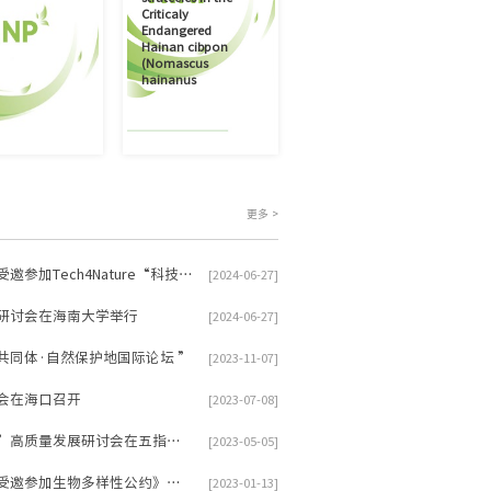
Criticaly
Endangered
Hainan cibpon
(Nomascus
hainanus
更多 >
海南国家公园研究院副院长刁晓平受邀参加Tech4Nature“科技守护自然” 2024 全球主题峰会
[2024-06-27]
研讨会在海南大学举行
[2024-06-27]
同体·自然保护地国际论坛 ”
[2023-11-07]
会在海口召开
[2023-07-08]
热带雨林国家公园“四库”“两化”高质量发展研讨会在五指山市召开
[2023-05-05]
海南国家公园研究院副院长汪继超受邀参加生物多样性公约》第十五次缔约方大会第二阶段会议并接受《焦点访谈》采访
[2023-01-13]