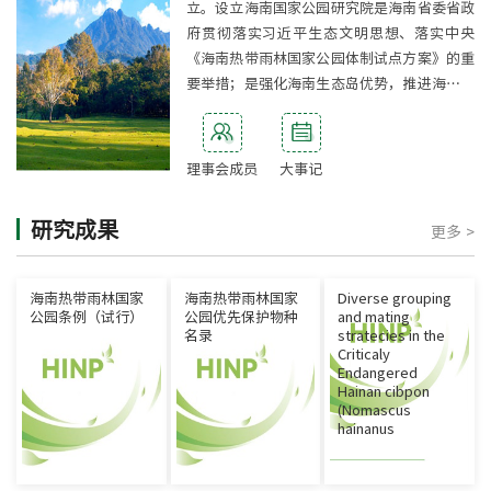
立。设立海南国家公园研究院是海南省委省政
府贯彻落实习近平生态文明思想、落实中央
《海南热带雨林国家公园体制试点方案》的重
要举措；是强化海南生态岛优势，推进海南热
带雨林国家公园和国家生态文明试验区建设的
有力抓手。
[详细]
理事会成员
大事记
研究成果
更多 >
海南热带雨林国家
海南热带雨林国家
Diverse grouping
公园条例（试行）
公园优先保护物种
and mating
名录
stratecies in the
Criticaly
Endangered
Hainan cibpon
(Nomascus
hainanus