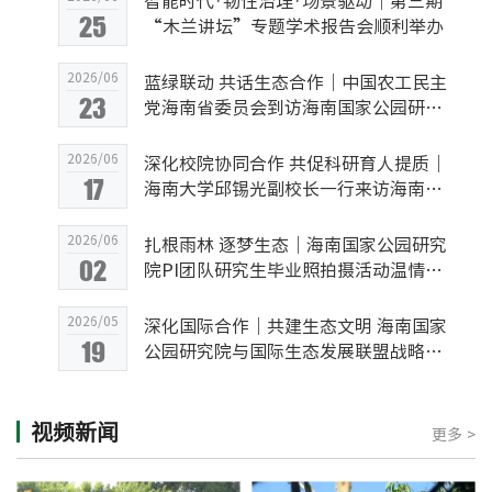
智能时代·韧性治理·场景驱动｜第三期
25
“木兰讲坛”专题学术报告会顺利举办
2026/06
蓝绿联动 共话生态合作｜中国农工民主
23
党海南省委员会到访海南国家公园研究
院
2026/06
深化校院协同合作 共促科研育人提质｜
17
海南大学邱锡光副校长一行来访海南国
家公园研究院座谈交流
2026/06
扎根雨林 逐梦生态｜海南国家公园研究
02
院PI团队研究生毕业照拍摄活动温情落
幕
2026/05
深化国际合作｜共建生态文明 海南国家
19
公园研究院与国际生态发展联盟战略合
作签约仪式暨研讨会成功举办
视频新闻
更多 >