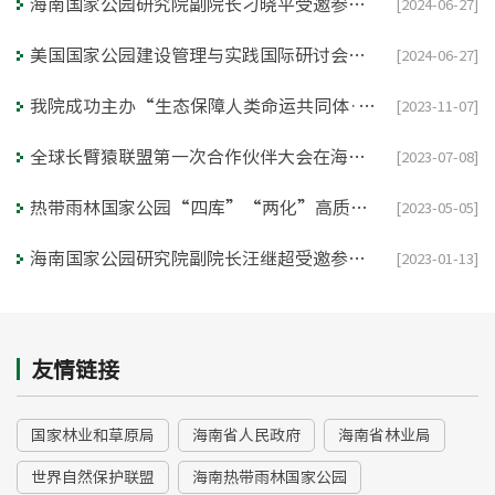
海南国家公园研究院副院长刁晓平受邀参加Tech4Nature“科技守护自然” 2024 全球主题峰会
[2024-06-27]
美国国家公园建设管理与实践国际研讨会在海南大学举行
[2024-06-27]
我院成功主办“生态保障人类命运共同体·自然保护地国际论坛 ”
[2023-11-07]
全球长臂猿联盟第一次合作伙伴大会在海口召开
[2023-07-08]
热带雨林国家公园“四库”“两化”高质量发展研讨会在五指山市召开
[2023-05-05]
海南国家公园研究院副院长汪继超受邀参加生物多样性公约》第十五次缔约方大会第二阶段会议并接受《焦点访谈》采访
[2023-01-13]
友情链接
国家林业和草原局
海南省人民政府
海南省林业局
世界自然保护联盟
海南热带雨林国家公园