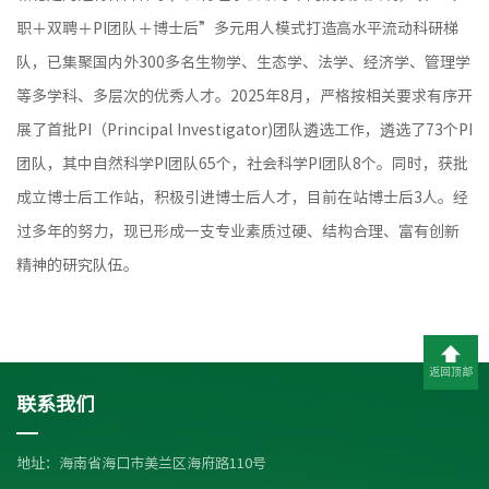
职＋双聘＋PI团队＋博士后”多元用人模式打造高水平流动科研梯
队，已集聚国内外300多名生物学、生态学、法学、经济学、管理学
等多学科、多层次的优秀人才。2025年8月，严格按相关要求有序开
展了首批PI（Principal Investigator)团队遴选工作，遴选了73个PI
团队，其中自然科学PI团队65个，社会科学PI团队8个。同时，获批
成立博士后工作站，积极引进博士后人才，目前在站博士后3人。经
过多年的努力，现已形成一支专业素质过硬、结构合理、富有创新
精神的研究队伍。
返回顶部
联系我们
地址：海南省海口市美兰区海府路110号