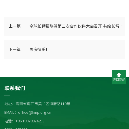
上一篇
全球长臂猿联盟第三次合作伙伴大会召开 共绘长臂猿保护新蓝图
下一篇
国庆快乐！
返回顶部
联系我们
地址：海南省海口市美兰区海府路110号
EMAIL：office@hinp.org.cn
电话：+86 18078974253