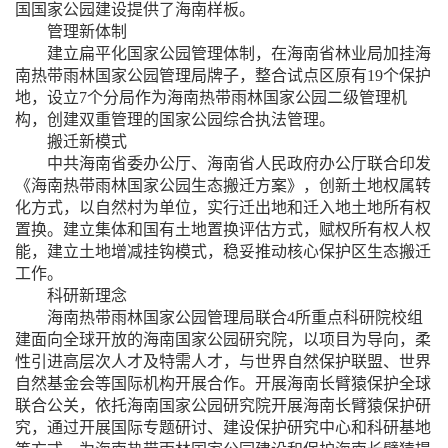
国国家公园建设提供了海南样板。
管理新体制
建立扁平化国家公园管理体制，在海南省林业局加挂海
南热带雨林国家公园管理局牌子，整合试点区原有
19个保护
地，设立7个分局作为海南热带雨林国家公园二级管理机
构，创建双重管理的国家公园综合执法管理。
搬迁新模式
中共海南省委办公厅、海南省人民政府办公厅联合印发
《海南热带雨林国家公园生态搬迁方案》，创新土地权属转
化方式，以自然村为单位，实行迁出地和迁入地土地所有权
置换。建立集体和国有土地置换评估方式，赋权所有权人权
能，建立土地增减挂钩模式，稳妥推动核心保护区生态搬迁
工作。
科研新理念
海南热带雨林国家公园管理局联合
4所重点科研院校组
建面向全球开放的海南国家公园研究院，以项目为导向，柔
性引进高层次人才及特需人才，与世界自然保护联盟、世界
自然基金会等国际机构开展合作。开展海南长臂猿保护全球
联合公关，依托海南国家公园研究院开展海南长臂猿保护研
究，通过开展国际专题研讨、建设保护研究中心和科研基地