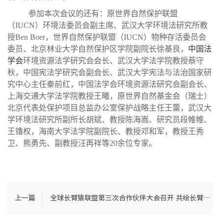
参加
本次
会议的还有：原世界自然保护联盟
（
IUCN）环境法委员会副主席、
武汉大学环境法研究所教
授
Ben Boer，
世界自然保护联盟
（
IUCN）
物种存活委员会
委员、
北京林业大学自然保护区学院副院长徐基良，
中国法
学会
环境资源法学研究会会长、
武汉大学法学院教授蔡守
秋，
中国宪法学研究会副会长、武汉大学宪法与法治国家研
究中心主任
秦前红，
中国法学会环境资源法研究会副会长、
上海交通大学法学院教授王曦，
原世界自然基金会（瑞士）
北京代表处保护项目总监办公室
保护战略主任
王蕾，
武汉大
学环境法研究所副所长胡斌、教授陈海嵩、
研究员段帷帷、
王镥权
，海南大学法学院副院长、教授邓和军，
教授王秀
卫、熊勇先、副教授汪再祥等
2
0余位专家
。
上一篇
全球长臂猿联盟第三次合作伙伴大会召开 共绘长臂猿保护新蓝图