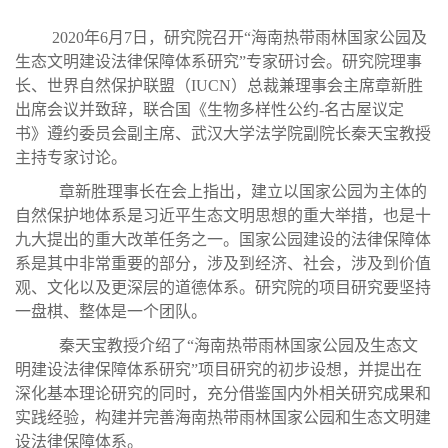
2020年
6月7日，
研究院
召开
“海南热带雨林国家公园及
生态文明建设法律保障体系研究”
专家研讨
会。研究院理事
长、世界自然保护联盟（
IUCN）总裁兼理事会主席章新胜
出席会议并致辞，联合国《生物多样性公约
-
名古屋议定
书》遵约委员会副主席、武汉大学法学院副院长秦天宝教授
主持专家讨论。
章新胜理事长在会上指出，建立以国家公园为主体的
自然保护地体系是习近平生态文明思想的重大举措，也是十
九大提出的重大改革任务之一。国家公园建设的法律保障体
系是其中非常重
要的部分，涉及到经济、社会，涉及到价值
观、文化以及更深层的道德体系。研究院的项目研究要坚持
一盘棋、整体是一个团队。
秦天宝教授介绍了
“海南热带雨林国家公
园及生态文
明建设法律保障体系研究
”项目研究的初步设想，并提出在
深化基本理论研究的同时，充分借鉴国内外相关研究成果和
实践经验，构建并完善海南热带雨林国家公园和生态文明建
设法律保障体系。