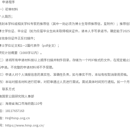
、申请程序
一）初审材料
.个人简历；
.两封本学科或相关学科专家的推荐信（其中一封必须为博士生导师推荐信，见附件）；推荐
.博士学位证、毕业证（如为应届毕业生尚未取得相关证件，请本人手写承诺书，确定能于202
.有效身份证件正反扫描件；
.博士学位论文和1—2篇代表作（pdf全文）；
.研究计划概要（1000字以内）。
二）请将所有申请材料按以上顺序扫描并制作目录，存储为一个PDF格式的文件，在规定截止日期前发
后申请。不完整的申请材料将不予受理。
三）申请人对个人填报信息的真实性、准确性负责，如与事实不符，本站有权取消录用资格。
四）本站对报名材料进行初审，对初审通过人员进行面试。面试具体时间另行通知。如一个月
、联系方式
南国家公园研究院人事部
址：海南省海口市海府路110号
话：
18117657163
：Hr@hinp.org.cn
：https://www.hinp.org.cn/