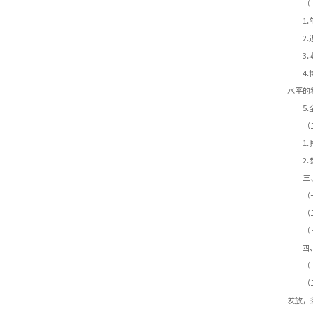
（
1
2
3
4
水平的
5
（
1
2
三
（
（
（
四、
（
（
发放，