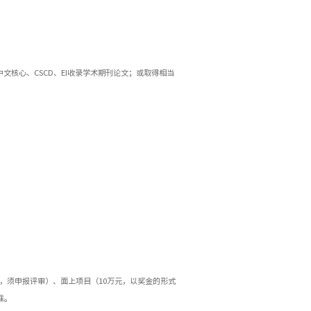
大中文核心、CSCD、EI收录学术期刊论文；或取得相当
年，须申报评审）、面上项目（10万元，以奖金的形式
准。