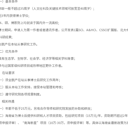
一）基本条件
.年龄一般不超过35周岁（人文社科及关键技术领域可放宽至40周岁）;
.近3年内获得博士学位;
.本、硕、博原则上均就读于国内外一流高校;
.博士期间，申请人为第一作者或者通讯作者，公开发表1篇SCI、A&HCI、CSSCI扩展版、北
科研成果;
.全脱产在本站从事研究工作。
二）优先条件
.具有生态学、生物学、社会学、经济学等相关学科背景；
.参与过国家级科研项目或热带地区野外工作者。
、在站要求
一）须全脱产在站从事博士后研究工作两年；
二）服从本站工作安排，接受本站管理和考核；
三）遵守研究院各项规章制度。
相关待遇
一）年薪不低于25万元，另有合作导师和研究院发放的补助和绩效；
二）海南省为博士后提供科研和人才项目资助，包括研究项目（15万元/年，资助期不超过2
须申报评审）、“南海新星”项目（10万-30万，须申报评审）等，具体以海南省最新政策为