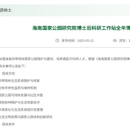
贤纳士
海南国家公园研究院博士后科研工作站全年
发布时间：2025-05-22
浏览：1
加强海南热带雨林国家公园保护与建设，培养高层次科研人才，根据《海南国家公园研究院博
有关事项公告如下：
、招收方向
.热带雨林生态系统保护与修复
.生物多样性监测与维持机制
.国家公园可持续发展与社区共管
.濒危物种保护与生态恢复技术
.气候变化与生态系统适应性管理
.生态文明政策与国家公园体制创新研究
、招收条件