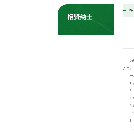
招
招贤纳士
为
人员。
一
1
2
3
4
5
6
二