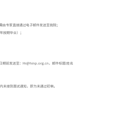
信需由专家直接通过电子邮件发送至我院；
5年按期毕业）；
送至：Hr@hinp.org.cn，邮件标题:姓名
内未接到面试通知，即为未通过初审。