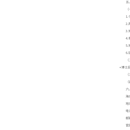
五
（
1
2
3
4
5
6
（
+博士
（
（
六
海
地
电
邮箱
官网